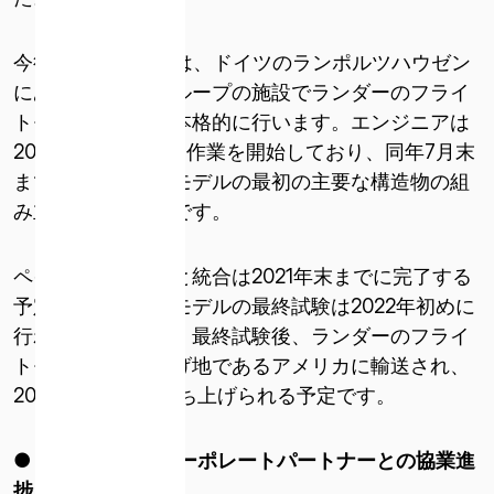
今後HAKUTO-Rでは、ドイツのランポルツハウゼン
にあるアリアングループの施設でランダーのフライ
トモデルの組立を本格的に行います。エンジニアは
2021年6月初旬から作業を開始しており、同年7月末
までにはフライトモデルの最初の主要な構造物の組
み立てを行う予定です。
ISPACE, INC
ペイロードの組立と統合は2021年末までに完了する
〒103-0023
予定で、フライトモデルの最終試験は2022年初めに
東京都中央区日本橋本町1-9-3
行われる予定です。最終試験後、ランダーのフライ
日本橋本町M-SQUARE 6階
トモデルは打ち上げ地であるアメリカに輸送され、
2022年後半
[ii]
に打ち上げられる予定です。
ISPACE U.S.
コロラド州 12876 E Adam Aircraft Circle、セ
ンテニアル
● HAKUTO-R
コーポレートパートナーとの協業進
コロラド州 80112、アメリカ合衆国デンバー
捗