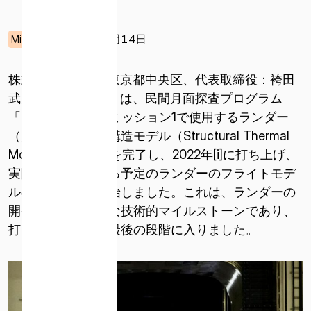
2021年07月14日
Mission
株式会社ispace（東京都中央区、代表取締役：袴田
武史、以下ispace）は、民間月面探査プログラム
「HAKUTO-R」のミッション1で使用するランダー
（月着陸船）の熱構造モデル（Structural Thermal
Model)の環境試験を完了し、2022年
[i]
に打ち上げ、
実際に月に着陸する予定のランダーのフライトモデ
ルの組み立てを開始しました。これは、ランダーの
開発における重要な技術的マイルストーンであり、
打ち上げに向けて最後の段階に入りました。