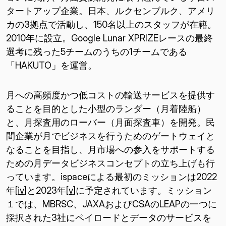
タートアップ企業。日本、ルクセンブルク、アメリ
カの3拠点で活動し、150名以上のスタッフが在籍。
2010年に設立。Google Lunar XPRIZEレースの最終
選考に残った5チームのうちの1チームである
「HAKUTO」を運営。
月への高頻度かつ低コストの輸送サービスを提供す
ることを目的とした小型のランダー（月着陸船）
と、月探査用のローバー（月面探査車）を開発。民
間企業が月でビジネスを行うためのゲートウェイと
なることを目指し、月市場への参入をサポートする
ための月データビジネスコンセプトの立ち上げも行
っています。ispaceによる最初のミッションは2022
年
[iv]
と2023年
[v]
に予定されています。ミッション
１では、MBRSC、JAXAおよびCSAのLEAPの一つに
採択された3社にペイロードとデータのサービスを