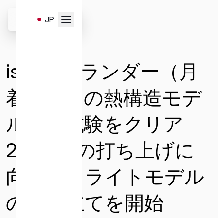
Skip
to
JP
content
お問い合わせはこちらのフ
EN
ォームより受け付けます。
ispace、ランダー（月
以下のお問い合わせ項目よ
り、必要事項を選択・入力
着陸船）の熱構造モデ
の上、送信ください。
ル環境試験をクリア
2022年 の打ち上げに
一般
サービスと販売
メディア
向け、フライトモデル
キャリア
投資家お問い合わせ
の組み立てを開始