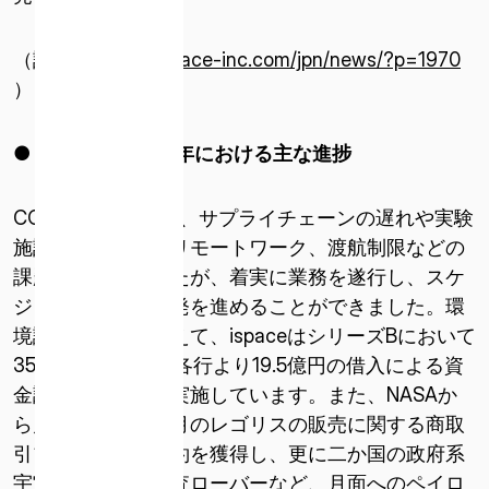
（詳細：
https://ispace-inc.com/jpn/news/?p=1970
）
● 2020
年
-2021
年における主な進捗
COVID-19の影響で、サプライチェーンの遅れや実験
施設の人員制限、リモートワーク、渡航制限などの
課題が発生しましたが、着実に業務を遂行し、スケ
ジュール通りに開発を進めることができました。環
境試験の成功に加えて、ispaceはシリーズBにおいて
35億円、金融機関各行より19.5億円の借入による資
金調達をそれぞれ実施しています。また、NASAか
ら月面で採取した月のレゴリスの販売に関する商取
引プログラムの契約を獲得し、更に二か国の政府系
宇宙機関の月面探査ローバーなど、月面へのペイロ