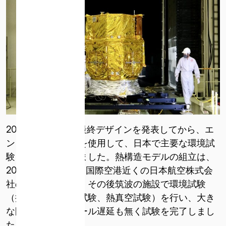
* 必須
このサイトは reCAPTCHA によって保護されています。
reCAPTCHA に関連する Google プライバシー ポリシーと利
用規約が適用されます。
利用規約とプライバシーポリシーに同意します
2020年7月下旬に最終デザインを発表してから、エ
ンジニアは試験機を使用して、日本で主要な環境試
験を行ってまいりました。熱構造モデルの組立は、
2021年4月から成田国際空港近くの日本航空株式会
社の施設で行われ、その後筑波の施設で環境試験
（振動試験、音響試験、熱真空試験）を行い、大き
な問題やスケジュール遅延も無く試験を完了しまし
た。