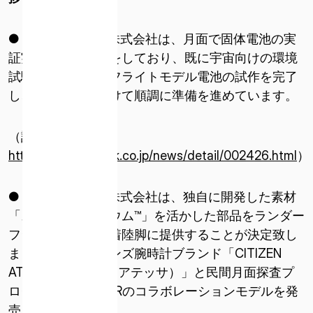
（米国）
● 日本特殊陶業株式会社は、月面で固体電池の実
ISPACE EUROPE
証実験を行う計画をしており、既に宇宙向けの環境
5 Rue de l’Industrie 1811、
試験をクリアしたフライトモデル電池の試作を完了
ルクセンブルク
し、打ち上げに向けて順調に準備を進めています。
（詳細：
https://www.ngkntk.co.jp/news/detail/002426.html
）
● シチズン時計株式会社は、独自に開発した素材
「スーパーチタニウム™」を活かした部品をランダー
フライトモデルの着陸脚に提供することが決定致し
ました。また、メンズ腕時計ブランド「CITIZEN
ATTESA（シチズンアテッサ）」と民間月面探査プ
ログラムHAKUTO-Rのコラボレーションモデルを発
売しました。