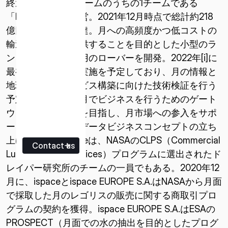
終選考に残った5チームのうちの1チームである
「HAKUTO」を運営。2021年12月時点で総計約218
億円超の資金を調達。月への高頻度かつ低コストの
輸送サービスを提供することを目的とした小型のラ
ンダーと、月探査用のローバーを開発。2022年[i]に
最初のミッション実施を予定しており、月の情報と
地球―月輸送サービス構築に向けた技術検証を行う
予定。民間企業が月でビジネスを行うためのゲート
ウェイとなることを目指し、月市場への参入をサポ
ートするための月データビジネスコンセプトの立ち
上げも行う。ispaceは、NASAのCLPS（Commercial
Contact us
Lunar Payload Services）プログラムに選出されたド
レイパー研究所のチームの一員でもある。2020年12
月に、ispaceとispace EUROPE S.A.はNASAから月面
で採取した月のレゴリスの販売に関する商取引プロ
グラムの契約を獲得。ispace EUROPE S.A.はESAの
PROSPECT（月面での水の抽出を目的としたプログ