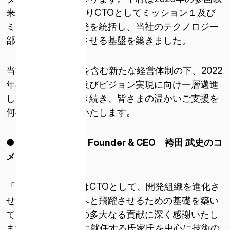
来、約2年間にわたりCTOとしてミッション１及び
ミッション２の開発を統括し、当社のテクノロジー
部門を拡大・発展させる基盤を築きました。
当社は新CTO氏家を含む新たな経営体制の下、2022
年のミッション１及びビジョン実現に向け一層邁進
して参ります。引き続き、皆さまの温かいご支援を
何卒宜しくお願いいたします。
ISPACE, INC
〒103-0023
● 株式会社
ispace Founder & CEO
袴田 武史のコ
東京都中央区日本橋本町1-9-3
メント
日本橋本町M-SQUARE 6階
「これまで下村氏はCTOとして、開発組織を進化さ
ISPACE U.S.
せ、次のフェーズへと飛躍させるための基礎を築い
コロラド州 12876 E Adam Aircraft Circle、セ
ンテニアル
てくれました。その多大なる貢献に深く感謝いたし
コロラド州 80112、アメリカ合衆国デンバー
ます。新たにCTOに就任する氏家氏を中心に技術の