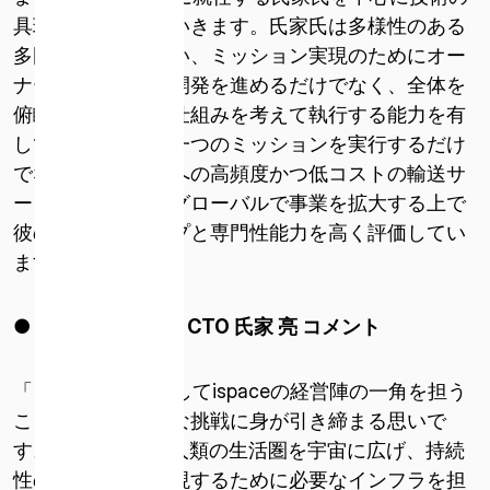
（米国）
具現化を加速していきます。氏家氏は多様性のある
多国籍チームを率い、ミッション実現のためにオー
ISPACE EUROPE
ナーシップを持ち開発を進めるだけでなく、全体を
5 Rue de l’Industrie 1811、
俯瞰して整理し、仕組みを考えて執行する能力を有
ルクセンブルク
しています。一つ一つのミッションを実行するだけ
でなく、弊社が月への高頻度かつ低コストの輸送サ
ービスを確立し、グローバルで事業を拡大する上で
彼のリーダーシップと専門性能力を高く評価してい
ます。」
● 株式会社
ispace CTO
氏家 亮 コメント
「この度、CTOとしてispaceの経営陣の一角を担う
こととなり、新たな挑戦に身が引き締まる思いで
す。ispaceは今後人類の生活圏を宇宙に広げ、持続
性のある世界を実現するために必要なインフラを担