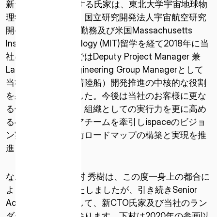
新たにCTOに就任する氏家は、東北大学宇宙地球物
* 必須
理学専攻を修了後、国立研究開発法人宇宙航空研究
このサイトは reCAPTCHA によって保護されています。
開発機構（JAXA）勤務及び米国Massachusetts
reCAPTCHA に関連する Google プライバシー ポリシーと利
Institute of Technology (MIT)留学を経て2018年に当
用規約が適用されます。
社に参画し、直近ではDeputy Project Manager 兼
利用規約とプライバシーポリシーに同意します
Lander System Engineering Group Managerとして
当社ランダー（月着陸船）開発推進の中核的な役割
を果たして参りました。今後は当社のお客様に更な
る価値をご提供し、組織としての実行力を更に高め
るべく、エンジニアチームを牽引しispaceのビジョ
ン実現に向けた技術ロードマップの構築と実現を推
進して参ります。
なお、前CTOの下村 秀樹は、この度一身上の都合に
よりCTOを退任いたしましたが、引き続きSenior
Advisor to CTOとして、新CTO氏家及び当社のラン
ダー開発を支えて参ります。下村は2020年の参画以