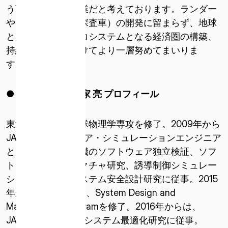
う可能性を持つ企業だと考えております。ランダー
やローバー（月面探査車）の開発に留まらず、地球
と月がひとつのエコシステムとなる経済圏の構築、
持続的な発展に向けてより一層努めてまいりま
す。」
● ispace CTO
氏家 亮 プロフィール
東北大学で宇宙地球物理学専攻を修了。2009年から
JAXAでソフトウェア・シミュレーションエンジニア
として勤務。宇宙機のソフトウェア独立検証、ソフ
トウェアアーキテクチャ研究、誘導制御シミュレー
ション研究及びシステム安全設計研究に従事。2015
年からMITに留学し、System Design and
Management Programを修了。2016年からは、
JAXAにおいて複合システム最適化研究に従事。