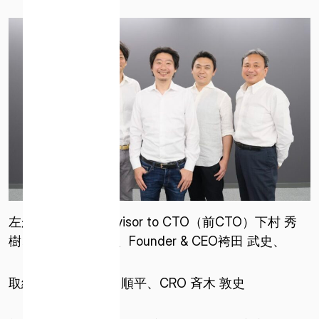
左から：Senior Advisor to CTO（前CTO）下村 秀
樹、新CTO氏家 亮、Founder & CEO袴田 武史、
取締役 & CFO 野﨑 順平、CRO 斉木 敦史