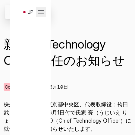
Skip
to
JP
content
お問い合わせはこちらのフ
EN
ォームより受け付けます。
新Chief Technology
以下のお問い合わせ項目よ
り、必要事項を選択・入力
Officer就任のお知らせ
の上、送信ください。
2022年06月10日
Corporate
一般
サービスと販売
メディア
株式会社ispace（東京都中央区、代表取締役：袴田
武史）は、2022年6月1日付で氏家 亮（うじいえ り
キャリア
投資家お問い合わせ
ょう）が新たにCTO（Chief Technology Officer）に
就任したことをお知らせいたします。