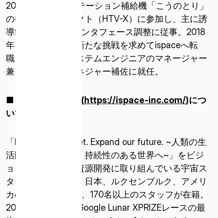
2017年から宇宙ステーション補給機「こうのとり」
の後継機プロジェクト（HTV-X）に参加し、主に誘
導制御及びNASAインタフェース調整に従事。2018
年に宇宙分野での新たな挑戦を求めてispaceへ転
職、ランダーのシステムエンジニアのマネージャー
兼プロジェクトマネジャー補佐に就任。
■ 株式会社
ispace (
https://ispace-inc.com/
)
につ
いて
「Expand our planet. Expand our future. ~人類の生
活圏を宇宙に広げ、持続性のある世界へ~」をビジ
ョンに掲げ、月面資源開発に取り組んでいる宇宙ス
タートアップ企業。日本、ルクセンブルク、アメリ
カの3拠点で活動し、170名以上のスタッフが在籍。
2010年に設立し、Google Lunar XPRIZEレースの最