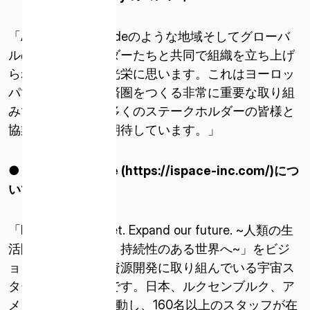
（米国）
「AirbusやAir Liquideのような地域そしてグローバ
ISPACE EUROPE
ルの産業界のリーダーたちと共同で組織を立ち上げ
5 Rue de l’Industrie 1811、
られたことを大変光栄に思います。これはヨーロッ
ルクセンブルク
パでのシスルナ経済圏をつくる非常に重要な取り組
みであり、さらに多くのステークホルダーの皆様と
協業できることを期待しています。」
● 株式会社
ispace (https://ispace-inc.com/)
につ
いて
「Expand our planet. Expand our future. ~人類の生
活圏を宇宙に広げ、持続性のある世界へ~」をビジ
ョンに掲げ、月面資源開発に取り組んでいる宇宙ス
タートアップ企業です。日本、ルクセンブルク、ア
メリカの3拠点で活動し、160名以上のスタッフが在