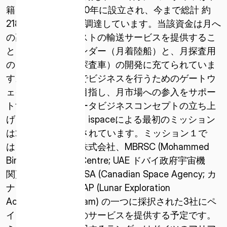
籍しています。2010年に設立され、今まで総計 約
218億円超の資金を調達しています。当該資金は月へ
の高頻度かつ低コストの輸送サービスを提供するこ
とを目的としたランダー（月着陸船）と、月探査用
のローバー（月面探査車）の開発に充てられていま
す。民間企業が月でビジネスを行うためのゲートウ
ェイとなることを目指し、月市場への参入をサポー
トするための月データビジネスコンセプトの立ち上
げも行っています。ispaceによる最初のミッション
は2022年[i]に予定されています。ミッション１で
は、日本特殊陶業株式会社、MBRSC (Mohammed
Bin Rashid Space Centre; UAE ドバイ政府宇宙機
関)、JAXAおよびCSA (Canadian Space Agency; カ
ナダ宇宙機関)のLEAP (Lunar Exploration
Acceleration Program) の一つに採択された3社にペ
イロードとデータのサービスを提供する予定です。