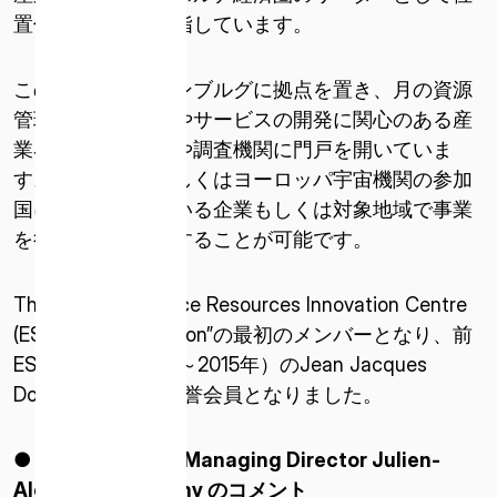
置付けることを目指しています。
この組織はルクセンブルグに拠点を置き、月の資源
管理に役立つ技術やサービスの開発に関心のある産
業界のパートナーや調査機関に門戸を開いていま
す。ヨーロッパもしくはヨーロッパ宇宙機関の参加
国に本社が置いている企業もしくは対象地域で事業
を行う企業は参加することが可能です。
ISPACE, INC
〒103-0023
The European Space Resources Innovation Centre
東京都中央区日本橋本町1-9-3
(ESRIC)は“Euro2Moon”の最初のメンバーとなり、前
日本橋本町M-SQUARE 6階
ESA長官（2003年～2015年）のJean Jacques
Dordainが最初の名誉会員となりました。
ISPACE U.S.
コロラド州 12876 E Adam Aircraft Circle、セ
● ispace Europe Managing Director Julien-
ンテニアル
コロラド州 80112、アメリカ合衆国デンバー
Alexandre Lamamy
のコメント