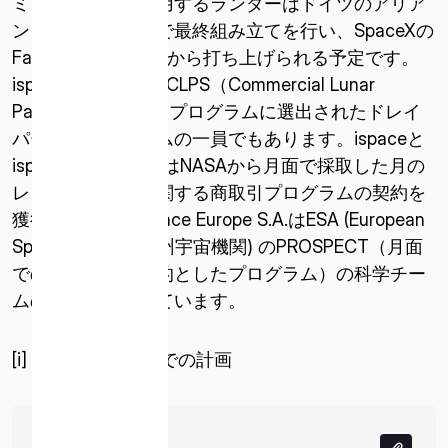
ミッション１で使用するランダーはドイツのアリア
ングループの施設で最終組み立てを行い、SpaceXの
Falcon9でアメリカから打ち上げられる予定です。
ispaceは、NASAのCLPS（Commercial Lunar
Payload Services）プログラムに選出されたドレイ
パー研究所のチームの一員でもあります。ispaceと
ispace Europe S.A.はNASAから月面で採取した月の
レゴリスの販売に関する商取引プログラムの契約を
獲得しました。ispace Europe S.A.はESA (European
Space Agency; 欧州宇宙機関) のPROSPECT（月面
での水の抽出を目的としたプログラム）の科学チー
ムの一員に選ばれています。
[i] 2021年10月時点での計画
684 KB
PDF