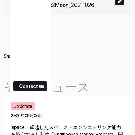
JP_Release_Euro2Moon_20211026
Share
その他ニュース
Contact us
Corporate
2026年08月06日
ispace、卓越したスペース・エンジニアリング能力
を認定する新制度「Engineering Master Program」開