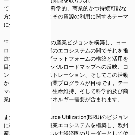
ートナーからの専門知識を取り入れ
* 必須
て、“Euro2Moon”は科学的、商業的かつ持続可能な
このサイトは reCAPTCHA によって保護されています。
方法での月面探査とその資源の利用に関するテーマ
reCAPTCHA に関連する Google プライバシー ポリシーと利
に焦点を当てます。
用規約が適用されます。
利用規約とプライバシーポリシーに同意します
“Euro2Moon”は共通の産業ビジョンを構築し、ヨー
ロッパの産業や機関のエコシステムの間でそれを推
進するための交流プラットフォームの構築と活用を
目指します。グローバルロードマップへの反映、コ
ンセプトのデモンストレーション、そしてこの活動
から生み出される商業プログラムが目標です。テー
マには、長期輸送、生命維持、そして科学的及び商
業的利用のためのエネルギー需要が含まれます。
また、In-Situ Resource Utilization(ISRU)のビジョン
に基づいて強力な産業エコシステムを構築し、欧州
産業を台頭するシスルナ経済圏のリーダーとして位