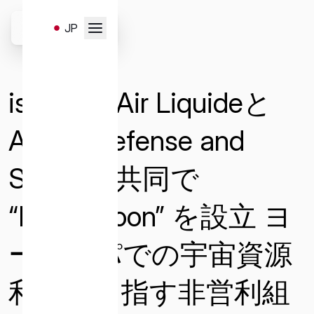
Skip
to
JP
content
お問い合わせはこちらのフ
EN
ォームより受け付けます。
ispace、Air Liquideと
以下のお問い合わせ項目よ
り、必要事項を選択・入力
Airbus Defense and
の上、送信ください。
Spaceと共同で
“Euro2Moon” を設立 ヨ
一般
サービスと販売
メディア
ーロッパでの宇宙資源
キャリア
投資家お問い合わせ
利用を目指す非営利組