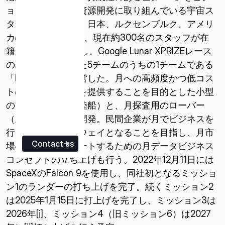
ョンに掲げ、月面資源開発に取り組んでいる宇宙ス
タートアップ企業。日本、ルクセンブルク、アメリ
カの3拠点で活動し、現在約300名のスタッフが在
籍。2010年に設立し、Google Lunar XPRIZEレース
の最終選考に残った5チームのうちの1チームである
「HAKUTO」を運営した。月への高頻度かつ低コス
トの輸送サービスを提供することを目的とした小型
のランダー（月着陸船）と、月探査用のローバー
（月面探査車）を開発。民間企業が月でビジネスを
行うためのゲートウェイとなることを目指し、月市
Contact us
場への参入をサポートするための月データビジネス
コンセプトの立ち上げも行う。2022年12月11日には
SpaceXのFalcon 9を使用し、同社初となるミッショ
ン1のランダーの打ち上げを完了。続くミッション2
は2025年1月15日に打上げを完了し、ミッション3は
2026年
[i]
、ミッション4（旧ミッション6）は2027