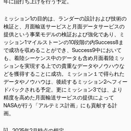
年に
[ii]
打ち上げを行う予定。
ミッション1の目的は、ランダーの設計および技術の
検証と、月面輸送サービスと月面データサービスの
提供という事業モデルの検証および強化であり、ミ
ッション1マイルストーンの10段階の内Success8ま
で成功を収めることができ、Success9中において
も、着陸シーケンス中のデータも含め月面着陸ミッ
ションを実現する上での貴重なデータやノウハウな
どを獲得することに成功。ミッション１で得られた
データやノウハウは、後続するミッション2へフィー
ドバックされる予定。更にミッション3では、より
精度を高めた月面輸送サービスの提供によって
NASAが行う「アルテミス計画」にも貢献する計
画。
[i]
2025年2月時点の想定