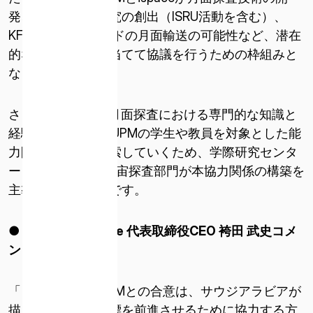
* 必須
発、月面科学・研究の創出（ISRU活動を含む）、
このサイトは reCAPTCHA によって保護されています。
KFUPMのペイロードの月面輸送の可能性など、潜在
reCAPTCHA に関連する Google プライバシー ポリシーと利
的な分野に焦点を当てて協議を行うための枠組みと
用規約が適用されます。
なります。
利用規約とプライバシーポリシーに同意します
さらに、ispaceの月面探査における専門的な知識と
経験を活かし、KFUPMの学生や教員を対象とした能
力開発の機会を模索していくため、学際研究センタ
ー（IRC）の航空宇宙探査部門が本協力関係の構築を
主導していく予定です。
● 株式会社
ispace
代表取締役
CEO
袴田 武史コメ
ント
「このたびのKFUPMとの合意は、サウジアラビアが
描く月探査への目標を前進させるために協力する方