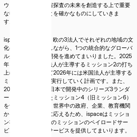
（米国）
ウジアラビアが宇宙探査の未来を創造する上で重要
な役割を果たすことを確かなものにしていきま
ISPACE EUROPE
す。」
5 Rue de l’Industrie 1811、
ルクセンブルク
ispaceは、日・米・欧の3法人でそれぞれの地域の文
化や多様性を活かしながら、1つの統合的なグローバ
ル企業として宇宙開発を進めてまいりました。2025
年 1 月15日に日本法人が主導するミッション2の打ち
上げを完了、続いて2026年には米国法人が主導する
ミッション3を順次実行していく計画です。また、
2027年には、現在日本で開発中のシリーズ3ランダ
ー（仮称）を用いたミッション4（旧ミッション6）
を予定しています。世界中の政府、企業、教育機関
からの高まる需要に応えるため、ispaceはミッショ
ン3およびそれ以降のミッションのペイロードサー
ビス契約とデータサービスを提供してまいります。