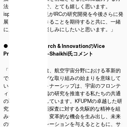
法を検討するもので、とても嬉しく思います。
ispaceの経験や知見がIRCの研究開発を今後さらに発
展させることができることを期待すると共に、一緒
に月へ行くことも楽しみにしたいと思います。」
● KFUPM Research & Innovation
の
Vice
President
、
Ali Al-Shaikhi
氏コメント
ISPACE, INC
「この覚書の締結は、航空宇宙分野における革新的
〒103-0023
でエキサイティングな取り組みの始まりを意味して
東京都中央区日本橋本町1-9-3
います。このパートナーシップは、宇宙のフロンテ
日本橋本町M-SQUARE 6階
ィアの開拓と最先端の研究を推進する私たちの共通
の取り組みを象徴しています。KFUPMの卓越した研
ISPACE U.S.
究力とispaceの月面探査に対する先駆的な精神を組
コロラド州 12876 E Adam Aircraft Circle、セ
み合わせることで、変革的な機会を生み出し、未来
ンテニアル
の世代にインスピレーションを与えるとともに、サ
コロラド州 80112、アメリカ合衆国デンバー