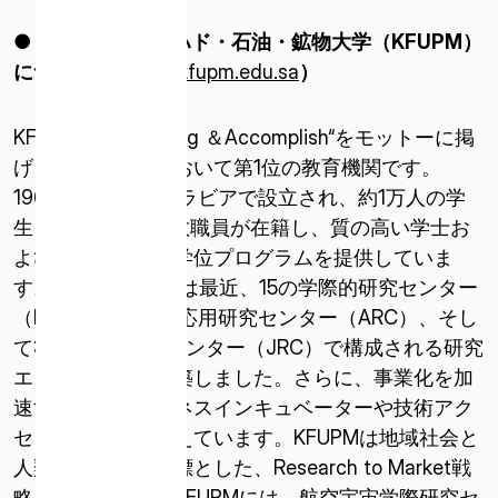
● キング・ファハド・石油・鉱物大学（
KFUPM
）
について（
https://kfupm.edu.sa
）
KFUPMは”Dream Big ＆Accomplish“をモットーに掲
げ、アラブ地域において第1位の教育機関です。
1963年にサウジアラビアで設立され、約1万人の学
生と800人以上の教職員が在籍し、質の高い学士お
よび大学院課程の学位プログラムを提供していま
す。また、KFUPMは最近、15の学際的研究センター
（IRC）と、4つの応用研究センター（ARC）、そし
て3つの共同研究センター（JRC）で構成される研究
エコシステムを構築しました。さらに、事業化を加
速するためのビジネスインキュベーターや技術アク
セラレーターも備えています。KFUPMは地域社会と
人類ヘの貢献を目標とした、Research to Market戦
略を推進します。KFUPMには、航空宇宙学際研究セ