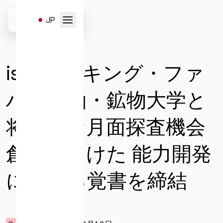
Skip
to
JP
content
お問い合わせはこちらのフ
EN
ォームより受け付けます。
ispace、キング・ファ
以下のお問い合わせ項目よ
り、必要事項を選択・入力
ハド石油・鉱物大学と
の上、送信ください。
将来的な月面探査機会
創出に向けた 能力開発
一般
サービスと販売
メディア
に関する覚書を締結
キャリア
投資家お問い合わせ