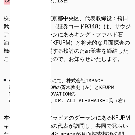
2025年02月13日
Corporate
株式会社ispace（東京都中央区、代表取締役：袴田
武史、以下ispace）（証券コード
9348
）は、サウジ
アラビアのザフラーンにあるキング・ファハド石
油・鉱物大学（以下KFUPM）と将来的な月面探査の
機会と能力開発に関する検討のため覚書を締結した
ことを発表しましたので、お知らせいたします。
KFUPMのキャンパスにて、株式会社ISPACE
EXECUTIVE FELLOWの斉木敦史（左）とKFUPM
RESEARCH & INNOVATIONの
VICE PRESIDENT、DR. ALI AL-SHAIKHI氏（右）
本合意は、サウジアラビアのダーランにあるKFUPM
キャンパスをispaceの代表が訪問し、共同で発表い
たしました。KFUPMとispaceが月面探査技術の開