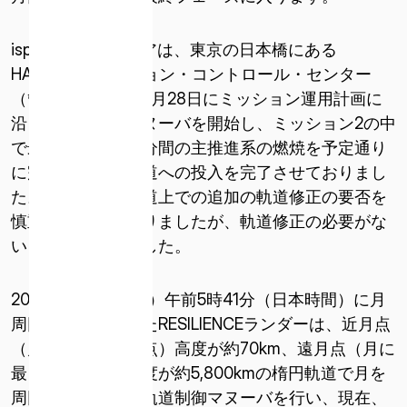
* 必須
このサイトは reCAPTCHA によって保護されています。
ispaceのエンジニアは、東京の日本橋にある
reCAPTCHA に関連する Google プライバシー ポリシーと利
HAKUTO-Rミッション・コントロール・センター
用規約が適用されます。
（管制室）から、5月28日にミッション運用計画に
利用規約とプライバシーポリシーに同意します
沿って軌道制御マヌーバを開始し、ミッション2の中
で最も長い、約10分間の主推進系の燃焼を予定通り
に完了させ、円軌道への投入を完了させておりまし
た。その後、円軌道上での追加の軌道修正の要否を
慎重に検討しておりましたが、軌道修正の必要がな
いことを確認しました。
2025年5月7日（水）午前5時41分（日本時間）に月
周回軌道に到達したRESILIENCEランダーは、近月点
（月に最も近い地点）高度が約70km、遠月点（月に
最も遠い地点）高度が約5,800kmの楕円軌道で月を
周回し、全３回の軌道制御マヌーバを行い、現在、