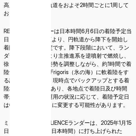
高度約100kmの円軌道をおよそ2時間ごとに1周して
おります。
RESILIENCEランダーは日本時間6月6日の着陸予定当
日、午前3時20分頃より、円軌道から降下を開始し
着陸態勢に入る予定です。降下段階において、ラン
ダーは自動制御により主推進系を逆噴射で燃焼し、
徐々に減速させ、姿勢を調整しながら、約1時間で着
陸予定地点：Mare Frigoris（氷の海）に軟着陸をす
ISPACE, INC
る計画です。なお、現時点でバックアップとする着
〒103-0023
東京都中央区日本橋本町1-9-3
陸地点候補は3か所あり、各地点で着陸日及び時間
日本橋本町M-SQUARE 6階
帯が異なります。運用の状況に応じて、着陸予定日
は6月6日午後～8日に変更する可能性があります。
ISPACE U.S.
コロラド州 12876 E Adam Aircraft Circle、セ
ミッション2のRESILIENCEランダーは、2025年1月15
ンテニアル
日（水）15時11分（日本時間）に打ち上げられた
コロラド州 80112、アメリカ合衆国デンバー