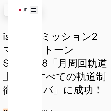
Skip
to
JP
content
お問い合わせはこちらのフ
EN
ォームより受け付けます。
ispace、ミッション2
以下のお問い合わせ項目よ
り、必要事項を選択・入力
マイルストーン
の上、送信ください。
Success 8「月周回軌道
上での すべての軌道制
一般
サービスと販売
メディア
御マヌーバ」に成功！
キャリア
投資家お問い合わせ