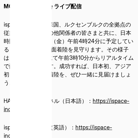
MOON“
着陸応援会 ライブ配信
ispaceは、日本、米国、ルクセンブルクの全拠点の
従業員や家族、その他関係者の皆さまと共に、日本
時間2025年6月6日（金）午前4時24分に予定してい
るミッション2の月面着陸を見守ります。その様子
は、公式YouTubeにて午前3時10分からリアルタイム
で配信する予定です。成功すれば、日本初、アジア
初となる民間月面着陸を、ぜひ一緒に見届けましょ
う。
HAKUTO-Rチャンネル（日本語）：
https://ispace-
inc.com/chakuriku
ispaceチャンネル（英語）：
https://ispace-
inc.com/landing