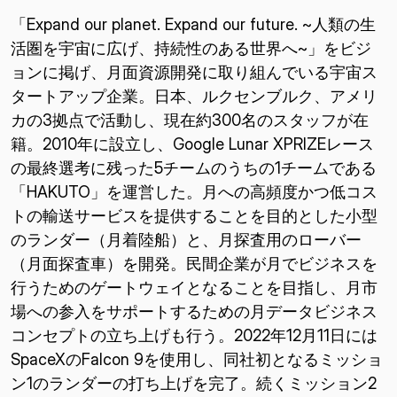
「Expand our planet. Expand our future. ~人類の生
活圏を宇宙に広げ、持続性のある世界へ~」をビジ
ョンに掲げ、月面資源開発に取り組んでいる宇宙ス
タートアップ企業。日本、ルクセンブルク、アメリ
カの3拠点で活動し、現在約300名のスタッフが在
籍。2010年に設立し、Google Lunar XPRIZEレース
の最終選考に残った5チームのうちの1チームである
「HAKUTO」を運営した。月への高頻度かつ低コス
トの輸送サービスを提供することを目的とした小型
のランダー（月着陸船）と、月探査用のローバー
（月面探査車）を開発。民間企業が月でビジネスを
行うためのゲートウェイとなることを目指し、月市
場への参入をサポートするための月データビジネス
コンセプトの立ち上げも行う。2022年12月11日には
SpaceXのFalcon 9を使用し、同社初となるミッショ
ン1のランダーの打ち上げを完了。続くミッション2