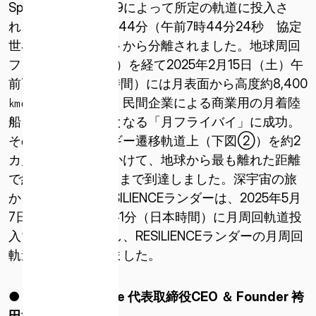
SpaceX社のFalcon9によって所定の軌道に投入さ
（米国）
れ、同日、午後4時44分（午前7時44分24秒 協定
世界時）にロケットから分離されました。地球周回
ISPACE EUROPE
フェーズ（下図①）を経て2025年2月15日（土）午
5 Rue de l’Industrie 1811、
ルクセンブルク
前7時43分（日本時間）には月表面から高度約8,400
㎞の地点を通過し、民間企業による商業用の月着陸
船としては史上初となる「月フライバイ」に成功。
その後、低エネルギー遷移軌道上（下図②）を約2
カ月の長い期間をかけて、地球から最も離れた距離
で約110万kmの地点まで到達しました。深宇宙の旅
から帰ってきたRESILIENCEランダーは、2025年5月
7日（水）午前5時41分（日本時間）に月周回軌道投
入マヌーバに成功し、RESILIENCEランダーの月周回
軌道投入を完了しました。
● 株式会社
ispace
代表取締役
CEO
＆
Founder
袴
田武史のコメント