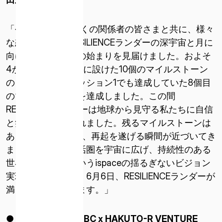
「今年1月15日に多くの関係者の皆さまと共に、様々
な想いを載せたRESILIENCEランダーの深宇宙と月に
向けた二度目の旅の始まりを見届けました。およそ
4か月半の間、事前に設けた10個のマイルストーン
のうち、ついにミッション1でも達成していた8個目
のマイルストーンを達成しました。この間
RESILIENCEランダーは地球から見守る私たちに自信
と笑顔を届けてくれました。残るマイルストーンは
あと2個。いよいよ、再起を遂げる瞬間が近づいてき
ました。人類の生活圏を宇宙に広げ、持続性のある
世界を創造するというispaceの揺るぎないビジョン
実現への第一歩に、6月6日、RESILIENCEランダーが
満を持して挑戦します。」
● Mission 2 “SMBC x HAKUTO-R VENTURE