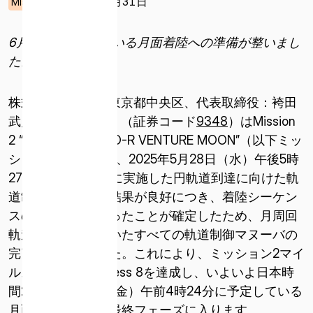
2025年05月31日
Mission
6
月
6
日に予定している月面着陸への準備が整いまし
た。
株式会社ispace（東京都中央区、代表取締役：袴田
武史、以下ispace）（証券コード
9348
）はMission
2 “SMBC x HAKUTO-R VENTURE MOON”（以下ミッ
ション2）において、2025年5月28日（水）午後5時
27分（日本時間）に実施した円軌道到達に向けた軌
道制御マヌーバの結果が良好につき、着陸シーケン
スの開始準備が整ったことが確定したため、月周回
軌道上で予定していたすべての軌道制御マヌーバの
完了を発表しました。これにより、ミッション2マイ
ルストーンのSuccess 8を達成し、いよいよ日本時
間2025年6月6日（金）午前4時24分に予定している
月面着陸に向けた最終フェーズに入ります。