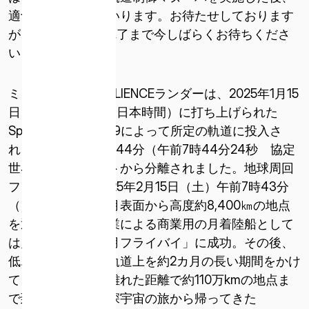
適切に発表してまいります。お待たせしております
* 必須
このサイトは reCAPTCHA によって保護されています。
が、Success 8の完了まで今しばらくお待ちくださ
reCAPTCHA に関連する Google プライバシー ポリシーと利
い！
用規約が適用されます。
利用規約とプライバシーポリシーに同意します
ミッション2のRESILIENCEランダーは、2025年1月15
日（水）15時11分（日本時間）に打ち上げられた
SpaceX社のFalcon9によって所定の軌道に投入さ
れ、同日、午後4時44分（午前7時44分24秒 協定
世界時）にロケットから分離されました。地球周回
フェーズを経て2025年2月15日（土）午前7時43分
（日本時間）には月表面から高度約8,400㎞の地点
を通過し、民間企業による商業用の月着陸船として
は史上初となる「月フライバイ」に成功。その後、
低エネルギー遷移軌道上を約2カ月の長い期間をかけ
て、地球から最も離れた距離で約110万kmの地点ま
で到達しました。深宇宙の旅から帰ってきた