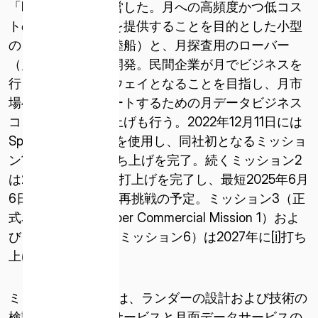
「HAKUTO」を運営した。月への高頻度かつ低コス
トの輸送サービスを提供することを目的とした小型
のランダー（月着陸船）と、月探査用のローバー
（月面探査車）を開発。民間企業が月でビジネスを
行うためのゲートウェイとなることを目指し、月市
場への参入をサポートするための月データビジネス
コンセプトの立ち上げも行う。2022年12月11日には
SpaceXのFalcon 9を使用し、同社初となるミッショ
ン1のランダーの打ち上げを完了。続くミッション2
は2025年1月15日に打上げを完了し、最短2025年6月
6日に、月面着陸へ再挑戦の予定。ミッション3（正
式名称：Team Draper Commercial Mission 1）およ
びミッション4（旧ミッション6）は2027年に
[i]
打ち
上げを行う予定。
ミッション1の目的は、ランダーの設計および技術の
検証と、月面輸送サービスと月面データサービスの