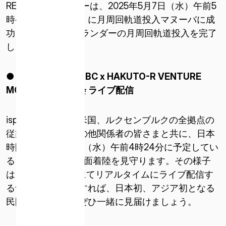
RESILIENCEランダーは、2025年5月7日（水）午前5
時41分（日本時間）に月周回軌道投入マヌーバに成
功し、RESILIENCEランダーの月周回軌道投入を完了
しました。
● Mission 2 “SMBC x HAKUTO-R VENTURE
MOON“
着陸応援会 ライブ配信
ispaceは、日本、米国、ルクセンブルクの全拠点の
ISPACE, INC
従業員や家族、その他関係者の皆さまと共に、日本
〒103-0023
東京都中央区日本橋本町1-9-3
時間2025年6月6日（水）午前4時24分に予定してい
日本橋本町M-SQUARE 6階
るミッション2の月面着陸を見守ります。その様子
は、公式YouTubeにてリアルタイムにライブ配信す
ISPACE U.S.
る予定です。成功すれば、日本初、アジア初となる
コロラド州 12876 E Adam Aircraft Circle、セ
民間月面着陸を、ぜひ一緒に見届けましょう。
ンテニアル
コロラド州 80112、アメリカ合衆国デンバー