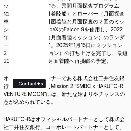
ッション２を総称する、民間月面探査プログラム。
独自のランダー（月着陸船）とローバー（月面探査
車）を開発して、月面着陸と月面探査の２回のミッ
ションを行う。SpaceXのFalcon 9を使用し、2022
年にミッション１（月面着陸ミッション）のランダ
ーの打ち上げを完了。2025年1月15日にミッション
2（月面探査ミッション）の打ち上げを完了し、最短
2025年6月6日に、月面着陸へ再挑戦の予定。
オフィシャルパートナーである株式会社三井住友銀
Contact us
行により命名されたMission 2 “SMBC x HAKUTO-R
VENTURE MOON”には、新たな始まりやチャンスの
意が込められている。
HAKUTO-Rはオフィシャルパートナーとして株式会
社三井住友銀行、コーポレートパートナーとして、