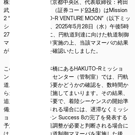
株式会社ispace（東京都中央区、代表取締役：袴田
武史、以下ispace）（証券コード
9348
）はMission
2 “SMBC x HAKUTO-R VENTURE MOON”（以下ミッ
ション2）において、2025年5月28日（水）午後5時
27分（日本時間）に、円軌道到達に向けた軌道制御
マヌーバを予定通り実施の上、当該マヌーバの結果
が良好であることを確認いたしました。
この後、東京・日本橋にあるHAKUTO-Rミッショ
ン・コントロール・センター（管制室）では、円軌
道上で軌道調整が必要かどうかの確認を、数時間か
ら最大数日かけて実施してまいります。その結果、
追加の軌道修正が不要で、着陸シーケンスの開始準
備が整ったと判断される場合には、遅滞なくミッシ
ョン2 マイルストーン Success 8の完了を発表する
予定です。仮に軌道調整が必要と判断される場合に
は、改めて追加の軌道制御マヌーバを実施した後、