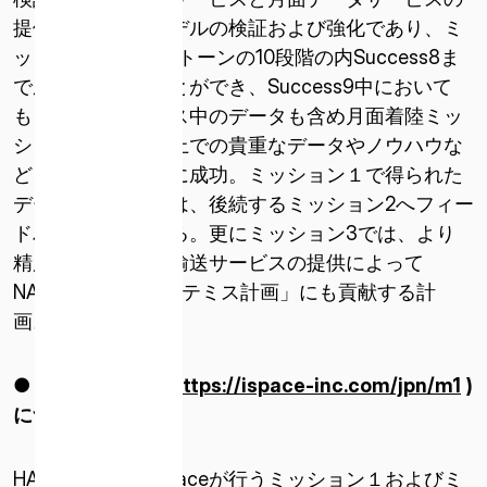
提供という事業モデルの検証および強化であり、ミ
ッション1マイルストーンの10段階の内Success8ま
で成功を収めることができ、Success9中において
も、着陸シーケンス中のデータも含め月面着陸ミッ
ションを実現する上での貴重なデータやノウハウな
どを獲得することに成功。ミッション１で得られた
データやノウハウは、後続するミッション2へフィー
ドバックされている。更にミッション3では、より
精度を高めた月面輸送サービスの提供によって
NASAが行う「アルテミス計画」にも貢献する計
画。
● HAKUTO-R (
https://ispace-inc.com/jpn/m1
)
について
HAKUTO-Rは、ispaceが行うミッション１およびミ