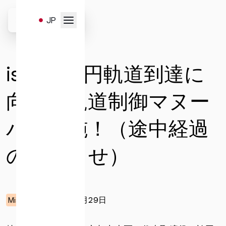
Skip
to
JP
content
お問い合わせはこちらのフ
EN
ォームより受け付けます。
ispace、円軌道到達に
以下のお問い合わせ項目よ
り、必要事項を選択・入力
向けた軌道制御マヌー
の上、送信ください。
バを実施！（途中経過
のお知らせ）
一般
サービスと販売
メディア
キャリア
投資家お問い合わせ
2025年05月29日
Mission