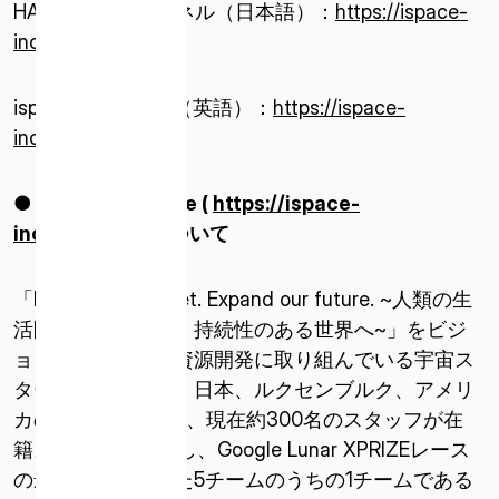
HAKUTO-Rチャンネル（日本語）：
https://ispace-
（米国）
inc.com/chakuriku
ISPACE EUROPE
5 Rue de l’Industrie 1811、
ispaceチャンネル（英語）：
https://ispace-
ルクセンブルク
inc.com/landing
● 株式会社
ispace (
https://ispace-
inc.com/jpn/
)
について
「Expand our planet. Expand our future. ~人類の生
活圏を宇宙に広げ、持続性のある世界へ~」をビジ
ョンに掲げ、月面資源開発に取り組んでいる宇宙ス
タートアップ企業。日本、ルクセンブルク、アメリ
カの3拠点で活動し、現在約300名のスタッフが在
籍。2010年に設立し、Google Lunar XPRIZEレース
の最終選考に残った5チームのうちの1チームである